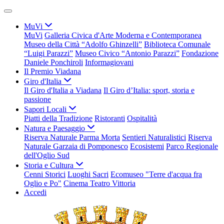
MuVi
MuVi
Galleria Civica d'Arte Moderna e Contemporanea
Museo della Città “Adolfo Ghinzelli”
Biblioteca Comunale
“Luigi Parazzi”
Museo Civico “Antonio Parazzi”
Fondazione
Daniele Ponchiroli
Informagiovani
Il Premio Viadana
Giro d'Italia
Il Giro d'Italia a Viadana
Il Giro d’Italia: sport, storia e
passione
Sapori Locali
Piatti della Tradizione
Ristoranti
Ospitalità
Natura e Paesaggio
Riserva Naturale Parma Morta
Sentieri Naturalistici
Riserva
Naturale Garzaia di Pomponesco
Ecosistemi
Parco Regionale
dell'Oglio Sud
Storia e Cultura
Cenni Storici
Luoghi Sacri
Ecomuseo "Terre d'acqua fra
Oglio e Po"
Cinema Teatro Vittoria
Accedi